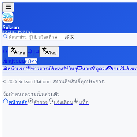
Sukson
SOCIAL PORTAL
⌘ K
ไทย
ไทย
เข้าสู่ระบบ
สมัคร
หน้าแรก
ข่าวสาร
เพลง
วิทยุ
หวย
ดูดวง
เกมส์
แช
©
2026
Sukson Platform. สงวนลิขสิทธิ์ทุกประการ.
ข้อกำหนด
ความเป็นส่วนตัว
หน้าหลัก
สำรวจ
แจ้งเตือน
แท็ก